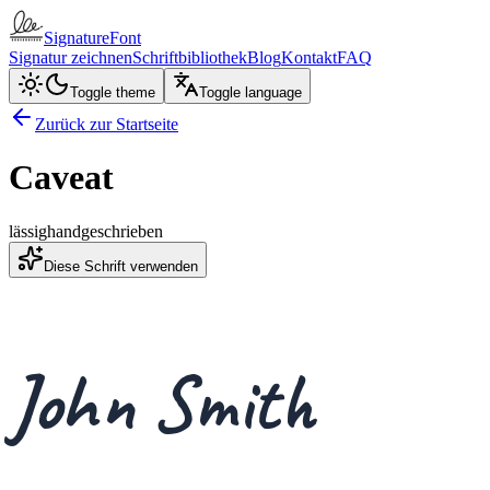
SignatureFont
Signatur zeichnen
Schriftbibliothek
Blog
Kontakt
FAQ
Toggle theme
Toggle language
Zurück zur Startseite
Caveat
lässig
handgeschrieben
Diese Schrift verwenden
John Smith