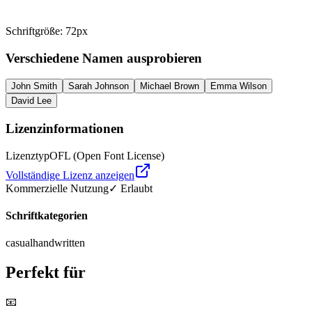
Schriftgröße
:
72
px
Verschiedene Namen ausprobieren
John Smith
Sarah Johnson
Michael Brown
Emma Wilson
David Lee
Lizenzinformationen
Lizenztyp
OFL (Open Font License)
Vollständige Lizenz anzeigen
Kommerzielle Nutzung
✓ Erlaubt
Schriftkategorien
casual
handwritten
Perfekt für
📧