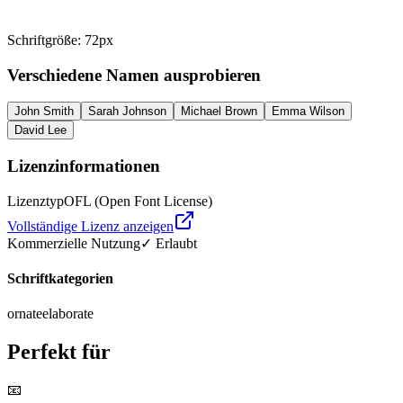
Schriftgröße
:
72
px
Verschiedene Namen ausprobieren
John Smith
Sarah Johnson
Michael Brown
Emma Wilson
David Lee
Lizenzinformationen
Lizenztyp
OFL (Open Font License)
Vollständige Lizenz anzeigen
Kommerzielle Nutzung
✓ Erlaubt
Schriftkategorien
ornate
elaborate
Perfekt für
📧