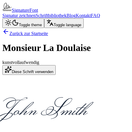
SignatureFont
Signatur zeichnen
Schriftbibliothek
Blog
Kontakt
FAQ
Toggle theme
Toggle language
Zurück zur Startseite
Monsieur La Doulaise
kunstvoll
aufwendig
Diese Schrift verwenden
John Smith