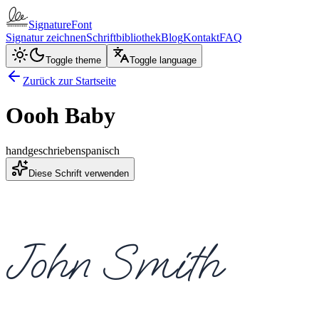
SignatureFont
Signatur zeichnen
Schriftbibliothek
Blog
Kontakt
FAQ
Toggle theme
Toggle language
Zurück zur Startseite
Oooh Baby
handgeschrieben
spanisch
Diese Schrift verwenden
John Smith