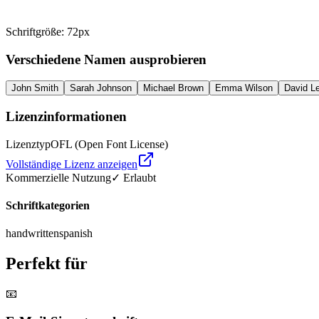
Schriftgröße
:
72
px
Verschiedene Namen ausprobieren
John Smith
Sarah Johnson
Michael Brown
Emma Wilson
David L
Lizenzinformationen
Lizenztyp
OFL (Open Font License)
Vollständige Lizenz anzeigen
Kommerzielle Nutzung
✓ Erlaubt
Schriftkategorien
handwritten
spanish
Perfekt für
📧