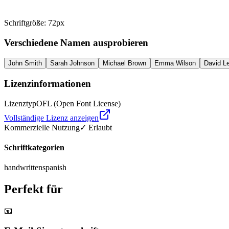
Schriftgröße
:
72
px
Verschiedene Namen ausprobieren
John Smith
Sarah Johnson
Michael Brown
Emma Wilson
David L
Lizenzinformationen
Lizenztyp
OFL (Open Font License)
Vollständige Lizenz anzeigen
Kommerzielle Nutzung
✓ Erlaubt
Schriftkategorien
handwritten
spanish
Perfekt für
📧