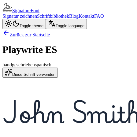
SignatureFont
Signatur zeichnen
Schriftbibliothek
Blog
Kontakt
FAQ
Toggle theme
Toggle language
Zurück zur Startseite
Playwrite ES
handgeschrieben
spanisch
Diese Schrift verwenden
John Smit