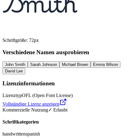
Smith
Schriftgröße
:
72
px
Verschiedene Namen ausprobieren
John Smith
Sarah Johnson
Michael Brown
Emma Wilson
David Lee
Lizenzinformationen
Lizenztyp
OFL (Open Font License)
Vollständige Lizenz anzeigen
Kommerzielle Nutzung
✓ Erlaubt
Schriftkategorien
handwritten
spanish