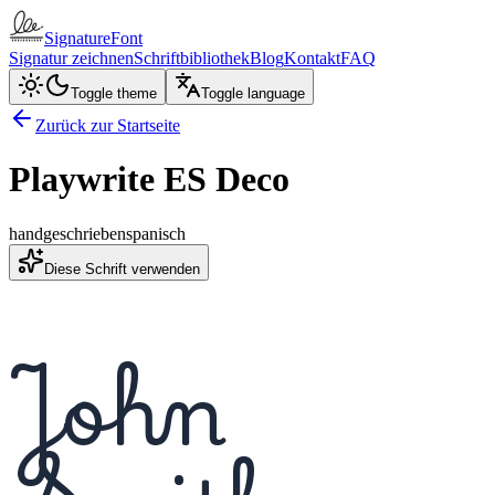
SignatureFont
Signatur zeichnen
Schriftbibliothek
Blog
Kontakt
FAQ
Toggle theme
Toggle language
Zurück zur Startseite
Playwrite ES Deco
handgeschrieben
spanisch
Diese Schrift verwenden
John