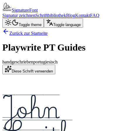
SignatureFont
Signatur zeichnen
Schriftbibliothek
Blog
Kontakt
FAQ
Toggle theme
Toggle language
Zurück zur Startseite
Playwrite PT Guides
handgeschrieben
portugiesisch
Diese Schrift verwenden
John