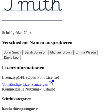
Smith
Schriftgröße
:
72
px
Verschiedene Namen ausprobieren
John Smith
Sarah Johnson
Michael Brown
Emma Wilson
David Lee
Lizenzinformationen
Lizenztyp
OFL (Open Font License)
Vollständige Lizenz anzeigen
Kommerzielle Nutzung
✓ Erlaubt
Schriftkategorien
handwritten
portuguese