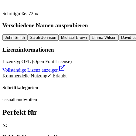
Schriftgröße
:
72
px
Verschiedene Namen ausprobieren
John Smith
Sarah Johnson
Michael Brown
Emma Wilson
David L
Lizenzinformationen
Lizenztyp
OFL (Open Font License)
Vollständige Lizenz anzeigen
Kommerzielle Nutzung
✓ Erlaubt
Schriftkategorien
casual
handwritten
Perfekt für
📧