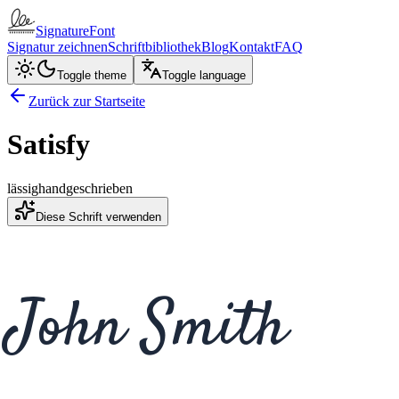
SignatureFont
Signatur zeichnen
Schriftbibliothek
Blog
Kontakt
FAQ
Toggle theme
Toggle language
Zurück zur Startseite
Satisfy
lässig
handgeschrieben
Diese Schrift verwenden
John Smith