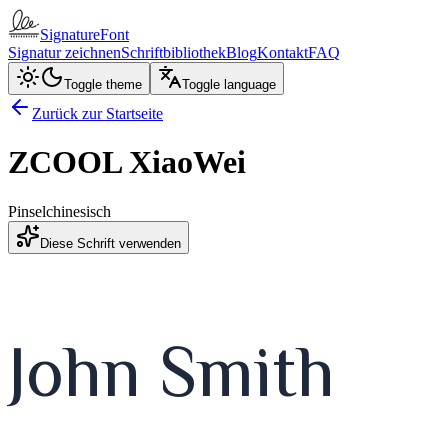
SignatureFont
Signatur zeichnen
Schriftbibliothek
Blog
Kontakt
FAQ
Toggle theme
Toggle language
Zurück zur Startseite
ZCOOL XiaoWei
Pinsel
chinesisch
Diese Schrift verwenden
John Smith