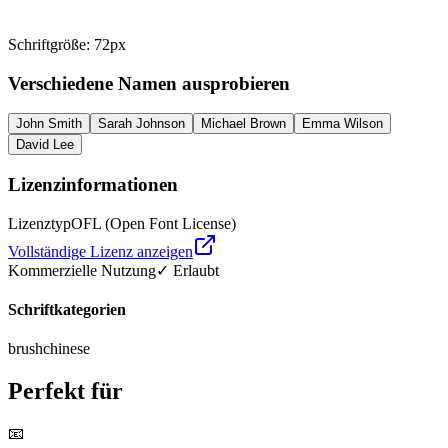
Schriftgröße
:
72
px
Verschiedene Namen ausprobieren
John Smith
Sarah Johnson
Michael Brown
Emma Wilson
David Lee
Lizenzinformationen
Lizenztyp
OFL (Open Font License)
Vollständige Lizenz anzeigen
Kommerzielle Nutzung
✓ Erlaubt
Schriftkategorien
brush
chinese
Perfekt für
📧