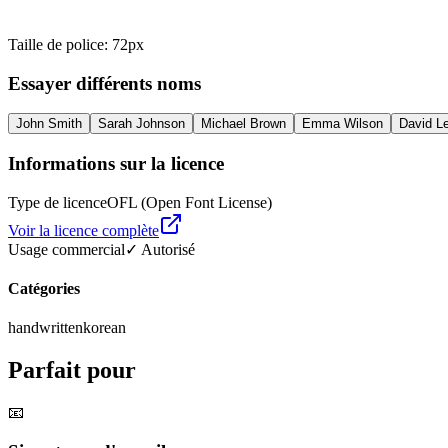
Taille de police
:
72
px
Essayer différents noms
John Smith
Sarah Johnson
Michael Brown
Emma Wilson
David L
Informations sur la licence
Type de licence
OFL (Open Font License)
Voir la licence complète
Usage commercial
✓ Autorisé
Catégories
handwritten
korean
Parfait pour
📧