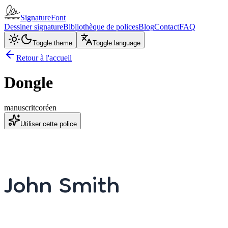
SignatureFont
Dessiner signature
Bibliothèque de polices
Blog
Contact
FAQ
Toggle theme
Toggle language
Retour à l'accueil
Dongle
manuscrit
coréen
Utiliser cette police
John Smith