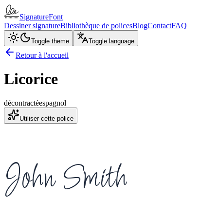
SignatureFont
Dessiner signature
Bibliothèque de polices
Blog
Contact
FAQ
Toggle theme
Toggle language
Retour à l'accueil
Licorice
décontracté
espagnol
Utiliser cette police
John Smith