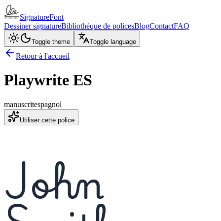
SignatureFont
Dessiner signature
Bibliothèque de polices
Blog
Contact
FAQ
Toggle theme
Toggle language
Retour à l'accueil
Playwrite ES
manuscrit
espagnol
Utiliser cette police
John