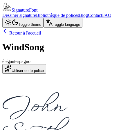
SignatureFont
Dessiner signature
Bibliothèque de polices
Blog
Contact
FAQ
Toggle theme
Toggle language
Retour à l'accueil
WindSong
élégant
espagnol
Utiliser cette police
John