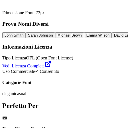
Dimensione Font
:
72
px
Prova Nomi Diversi
John Smith
Sarah Johnson
Michael Brown
Emma Wilson
David L
Informazioni Licenza
Tipo Licenza
OFL (Open Font License)
Vedi Licenza Completa
Uso Commerciale
✓ Consentito
Categorie Font
elegant
casual
Perfetto Per
📧