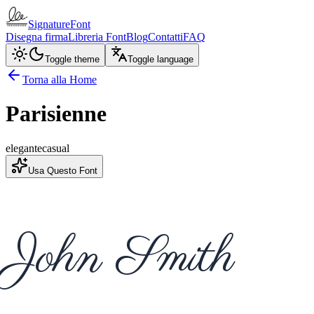
SignatureFont
Disegna firma
Libreria Font
Blog
Contatti
FAQ
Toggle theme
Toggle language
Torna alla Home
Parisienne
elegante
casual
Usa Questo Font
John Smith