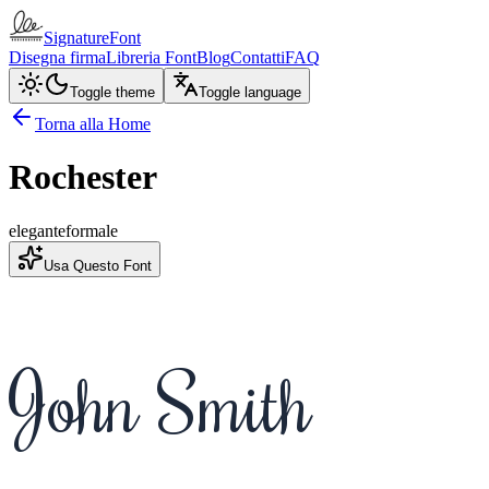
SignatureFont
Disegna firma
Libreria Font
Blog
Contatti
FAQ
Toggle theme
Toggle language
Torna alla Home
Rochester
elegante
formale
Usa Questo Font
John Smith