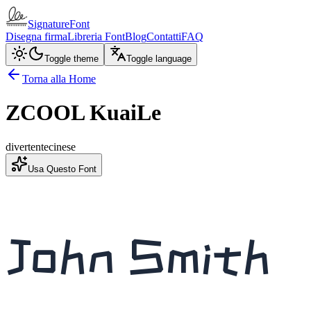
SignatureFont
Disegna firma
Libreria Font
Blog
Contatti
FAQ
Toggle theme
Toggle language
Torna alla Home
ZCOOL KuaiLe
divertente
cinese
Usa Questo Font
John Smith