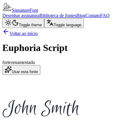
SignatureFont
Desenhar assinatura
Biblioteca de fontes
Blog
Contato
FAQ
Toggle theme
Toggle language
Voltar ao início
Euphoria Script
forte
ornamentada
Usar esta fonte
John Smith