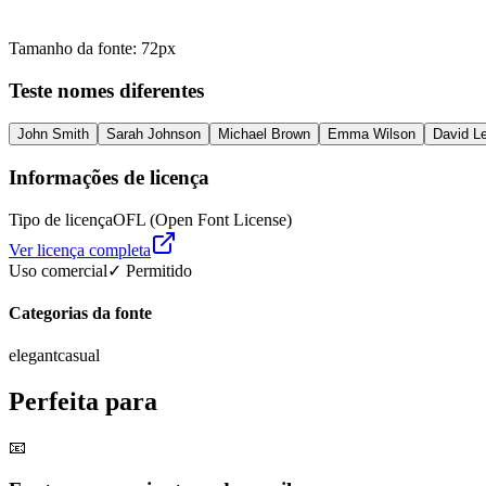
Tamanho da fonte
:
72
px
Teste nomes diferentes
John Smith
Sarah Johnson
Michael Brown
Emma Wilson
David L
Informações de licença
Tipo de licença
OFL (Open Font License)
Ver licença completa
Uso comercial
✓ Permitido
Categorias da fonte
elegant
casual
Perfeita para
📧