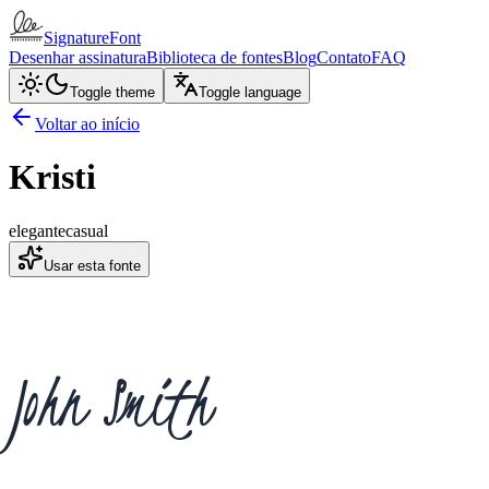
SignatureFont
Desenhar assinatura
Biblioteca de fontes
Blog
Contato
FAQ
Toggle theme
Toggle language
Voltar ao início
Kristi
elegante
casual
Usar esta fonte
John Smith