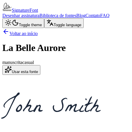
SignatureFont
Desenhar assinatura
Biblioteca de fontes
Blog
Contato
FAQ
Toggle theme
Toggle language
Voltar ao início
La Belle Aurore
manuscrita
casual
Usar esta fonte
John Smith