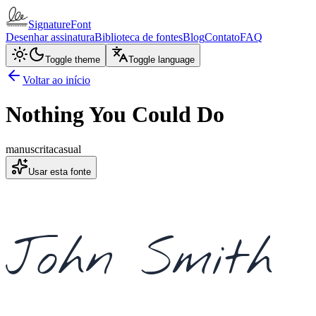
SignatureFont
Desenhar assinatura
Biblioteca de fontes
Blog
Contato
FAQ
Toggle theme
Toggle language
Voltar ao início
Nothing You Could Do
manuscrita
casual
Usar esta fonte
John Smith