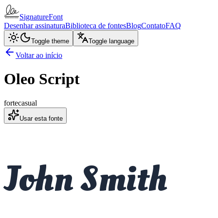
SignatureFont
Desenhar assinatura
Biblioteca de fontes
Blog
Contato
FAQ
Toggle theme
Toggle language
Voltar ao início
Oleo Script
forte
casual
Usar esta fonte
John Smith