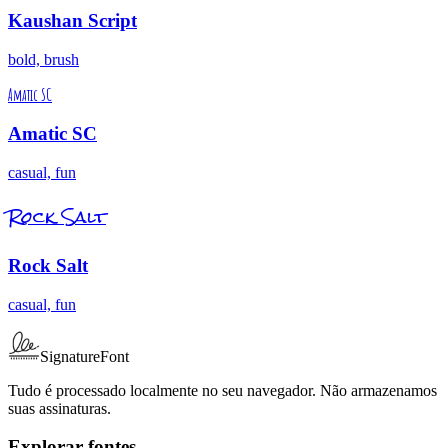
Kaushan Script
bold, brush
Amatic SC
Amatic SC
casual, fun
Rock Salt
Rock Salt
casual, fun
SignatureFont
Tudo é processado localmente no seu navegador. Não armazenamos
suas assinaturas.
Explorar fontes