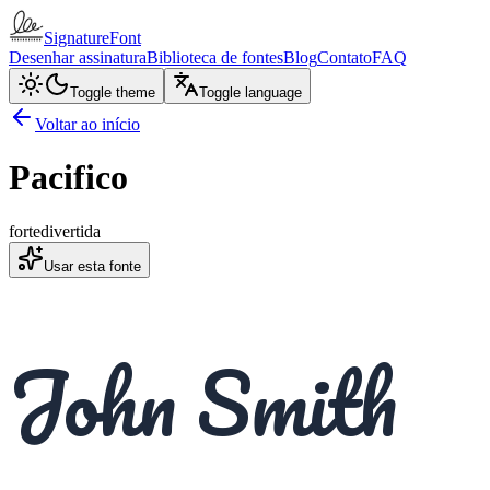
SignatureFont
Desenhar assinatura
Biblioteca de fontes
Blog
Contato
FAQ
Toggle theme
Toggle language
Voltar ao início
Pacifico
forte
divertida
Usar esta fonte
John Smith