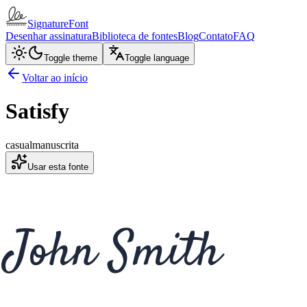
SignatureFont
Desenhar assinatura
Biblioteca de fontes
Blog
Contato
FAQ
Toggle theme
Toggle language
Voltar ao início
Satisfy
casual
manuscrita
Usar esta fonte
John Smith