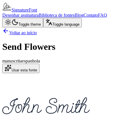
SignatureFont
Desenhar assinatura
Biblioteca de fontes
Blog
Contato
FAQ
Toggle theme
Toggle language
Voltar ao início
Send Flowers
manuscrita
espanhola
Usar esta fonte
John Smith