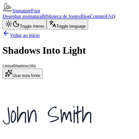
SignatureFont
Desenhar assinatura
Biblioteca de fontes
Blog
Contato
FAQ
Toggle theme
Toggle language
Voltar ao início
Shadows Into Light
casual
manuscrita
Usar esta fonte
John Smith