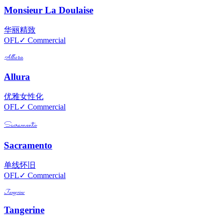
Monsieur La Doulaise
华丽
精致
OFL
✓ Commercial
Allura
Allura
优雅
女性化
OFL
✓ Commercial
Sacramento
Sacramento
单线
怀旧
OFL
✓ Commercial
Tangerine
Tangerine