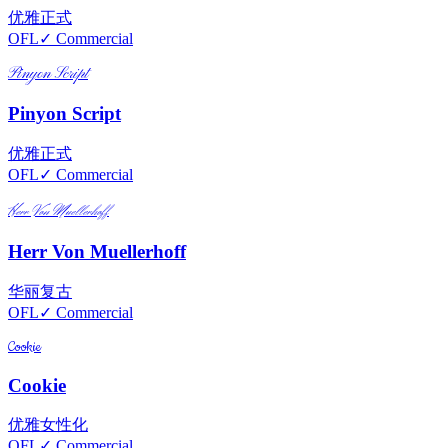
优雅
正式
OFL
✓ Commercial
Pinyon Script
Pinyon Script
优雅
正式
OFL
✓ Commercial
Herr Von Muellerhoff
Herr Von Muellerhoff
华丽
复古
OFL
✓ Commercial
Cookie
Cookie
优雅
女性化
OFL
✓ Commercial