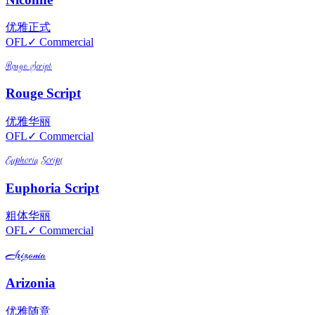
优雅
正式
OFL
✓ Commercial
Rouge Script
Rouge Script
优雅
华丽
OFL
✓ Commercial
Euphoria Script
Euphoria Script
粗体
华丽
OFL
✓ Commercial
Arizonia
Arizonia
优雅
随意