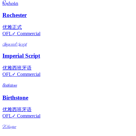
Rochester
Rochester
优雅
正式
OFL
✓ Commercial
Imperial Script
Imperial Script
优雅
西班牙语
OFL
✓ Commercial
Birthstone
Birthstone
优雅
西班牙语
OFL
✓ Commercial
Whisper