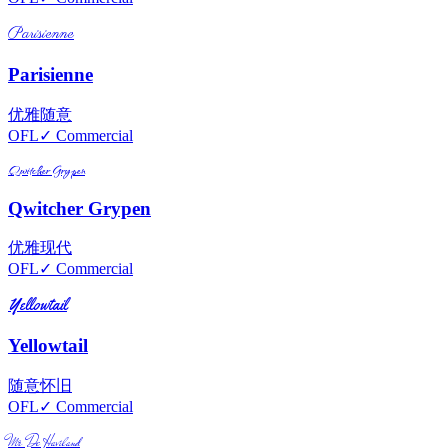
Parisienne
Parisienne
优雅
随意
OFL
✓ Commercial
Qwitcher Grypen
Qwitcher Grypen
优雅
现代
OFL
✓ Commercial
Yellowtail
Yellowtail
随意
怀旧
OFL
✓ Commercial
Mr De Haviland