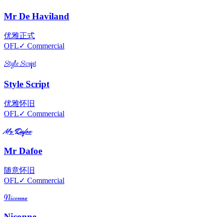
Mr De Haviland
优雅
正式
OFL
✓ Commercial
Style Script
Style Script
优雅
怀旧
OFL
✓ Commercial
Mr Dafoe
Mr Dafoe
随意
怀旧
OFL
✓ Commercial
Niconne
Niconne