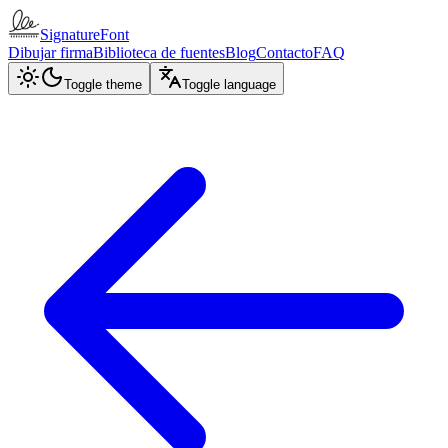
SignatureFont
Dibujar firma
Biblioteca de fuentes
Blog
Contacto
FAQ
Toggle theme
Toggle language