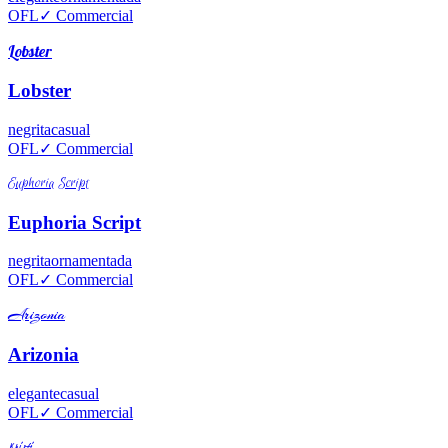
OFL
✓ Commercial
Lobster
Lobster
negrita
casual
OFL
✓ Commercial
Euphoria Script
Euphoria Script
negrita
ornamentada
OFL
✓ Commercial
Arizonia
Arizonia
elegante
casual
OFL
✓ Commercial
Kristi