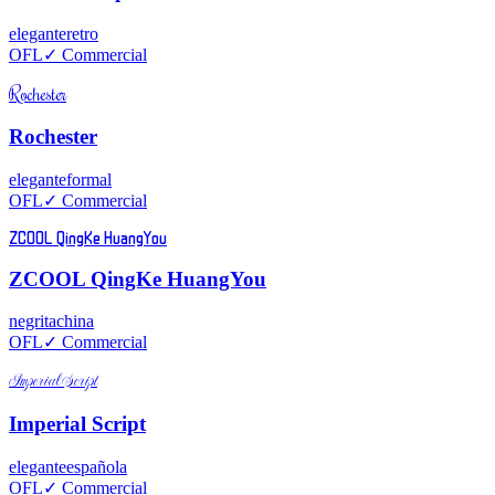
elegante
retro
OFL
✓ Commercial
Rochester
Rochester
elegante
formal
OFL
✓ Commercial
ZCOOL QingKe HuangYou
ZCOOL QingKe HuangYou
negrita
china
OFL
✓ Commercial
Imperial Script
Imperial Script
elegante
española
OFL
✓ Commercial