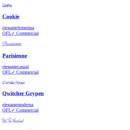
Cookie
Cookie
elegante
femenina
OFL
✓ Commercial
Parisienne
Parisienne
elegante
casual
OFL
✓ Commercial
Qwitcher Grypen
Qwitcher Grypen
elegante
moderna
OFL
✓ Commercial
Mr De Haviland