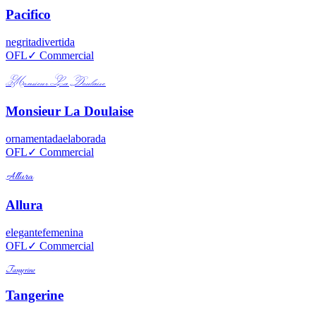
Pacifico
negrita
divertida
OFL
✓ Commercial
Monsieur La Doulaise
Monsieur La Doulaise
ornamentada
elaborada
OFL
✓ Commercial
Allura
Allura
elegante
femenina
OFL
✓ Commercial
Tangerine
Tangerine