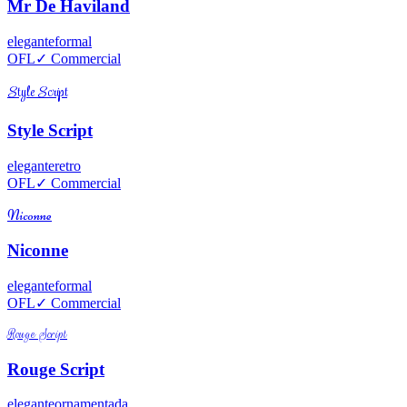
Mr De Haviland
elegante
formal
OFL
✓ Commercial
Style Script
Style Script
elegante
retro
OFL
✓ Commercial
Niconne
Niconne
elegante
formal
OFL
✓ Commercial
Rouge Script
Rouge Script
elegante
ornamentada