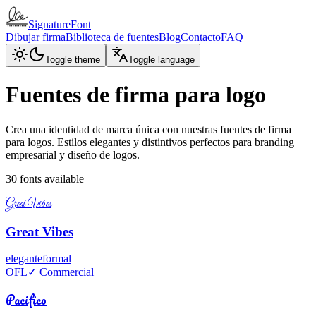
SignatureFont
Dibujar firma
Biblioteca de fuentes
Blog
Contacto
FAQ
Toggle theme
Toggle language
Fuentes de firma para logo
Crea una identidad de marca única con nuestras fuentes de firma
para logos. Estilos elegantes y distintivos perfectos para branding
empresarial y diseño de logos.
30
fonts available
Great Vibes
Great Vibes
elegante
formal
OFL
✓ Commercial
Pacifico