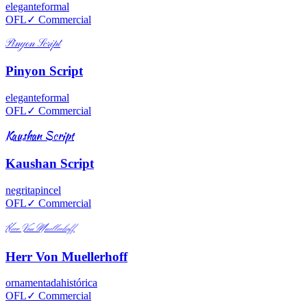
elegante
formal
OFL
✓ Commercial
Pinyon Script
Pinyon Script
elegante
formal
OFL
✓ Commercial
Kaushan Script
Kaushan Script
negrita
pincel
OFL
✓ Commercial
Herr Von Muellerhoff
Herr Von Muellerhoff
ornamentada
histórica
OFL
✓ Commercial