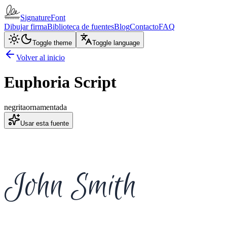
SignatureFont
Dibujar firma
Biblioteca de fuentes
Blog
Contacto
FAQ
Toggle theme
Toggle language
Volver al inicio
Euphoria Script
negrita
ornamentada
Usar esta fuente
John Smith