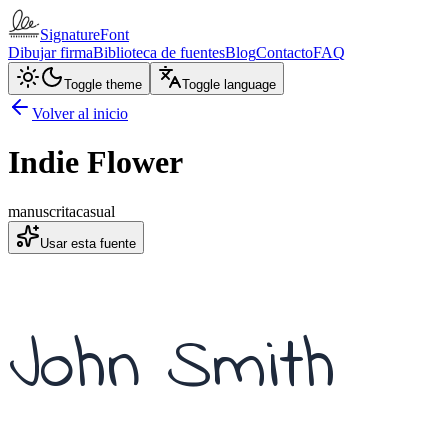
SignatureFont
Dibujar firma
Biblioteca de fuentes
Blog
Contacto
FAQ
Toggle theme
Toggle language
Volver al inicio
Indie Flower
manuscrita
casual
Usar esta fuente
John Smith