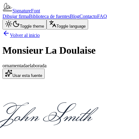
SignatureFont
Dibujar firma
Biblioteca de fuentes
Blog
Contacto
FAQ
Toggle theme
Toggle language
Volver al inicio
Monsieur La Doulaise
ornamentada
elaborada
Usar esta fuente
John Smith