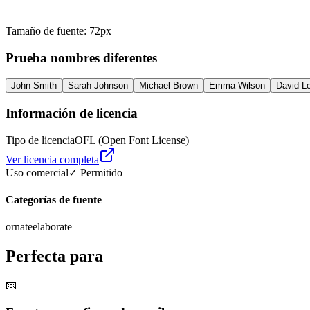
Tamaño de fuente
:
72
px
Prueba nombres diferentes
John Smith
Sarah Johnson
Michael Brown
Emma Wilson
David L
Información de licencia
Tipo de licencia
OFL (Open Font License)
Ver licencia completa
Uso comercial
✓ Permitido
Categorías de fuente
ornate
elaborate
Perfecta para
📧