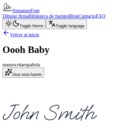
SignatureFont
Dibujar firma
Biblioteca de fuentes
Blog
Contacto
FAQ
Toggle theme
Toggle language
Volver al inicio
Oooh Baby
manuscrita
española
Usar esta fuente
John Smith