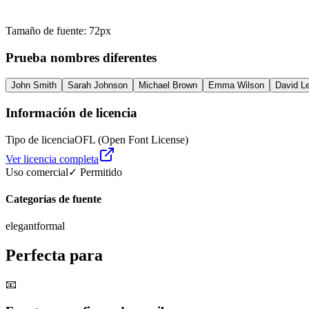
Tamaño de fuente
:
72
px
Prueba nombres diferentes
John Smith
Sarah Johnson
Michael Brown
Emma Wilson
David L
Información de licencia
Tipo de licencia
OFL (Open Font License)
Ver licencia completa
Uso comercial
✓ Permitido
Categorías de fuente
elegant
formal
Perfecta para
📧