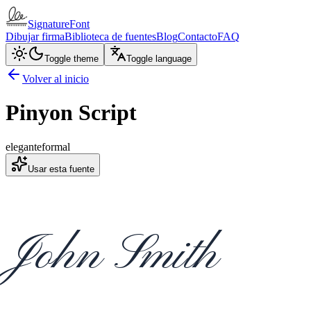
SignatureFont
Dibujar firma
Biblioteca de fuentes
Blog
Contacto
FAQ
Toggle theme
Toggle language
Volver al inicio
Pinyon Script
elegante
formal
Usar esta fuente
John Smith