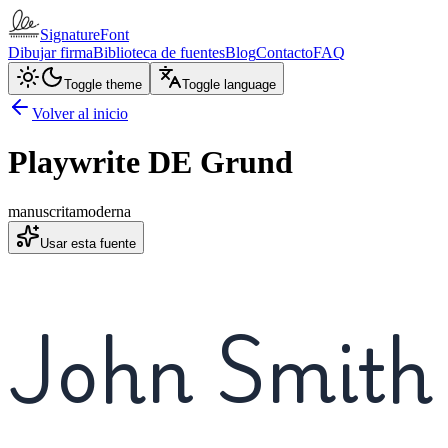
SignatureFont
Dibujar firma
Biblioteca de fuentes
Blog
Contacto
FAQ
Toggle theme
Toggle language
Volver al inicio
Playwrite DE Grund
manuscrita
moderna
Usar esta fuente
John Smith