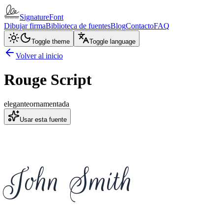
SignatureFont
Dibujar firma
Biblioteca de fuentes
Blog
Contacto
FAQ
Toggle theme
Toggle language
Volver al inicio
Rouge Script
elegante
ornamentada
Usar esta fuente
John Smith