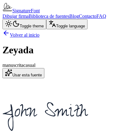
SignatureFont
Dibujar firma
Biblioteca de fuentes
Blog
Contacto
FAQ
Toggle theme
Toggle language
Volver al inicio
Zeyada
manuscrita
casual
Usar esta fuente
John Smith