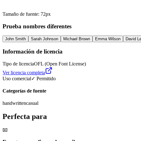
Tamaño de fuente
:
72
px
Prueba nombres diferentes
John Smith
Sarah Johnson
Michael Brown
Emma Wilson
David L
Información de licencia
Tipo de licencia
OFL (Open Font License)
Ver licencia completa
Uso comercial
✓ Permitido
Categorías de fuente
handwritten
casual
Perfecta para
📧